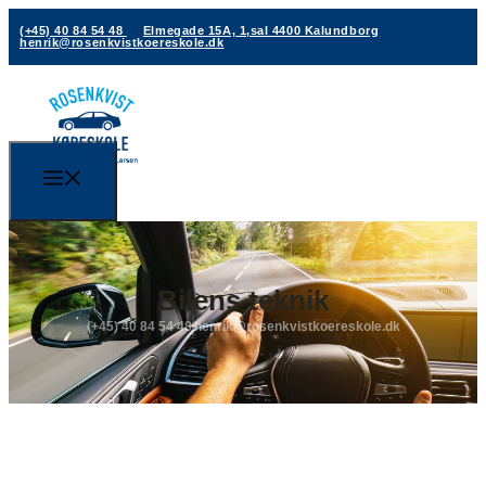
(+45) 40 84 54 48
Elmegade 15A, 1,sal 4400 Kalundborg
henrik@rosenkvistkoereskole.dk
Bilens teknik
(+45) 40 84 54 48
henrik@rosenkvistkoereskole.dk