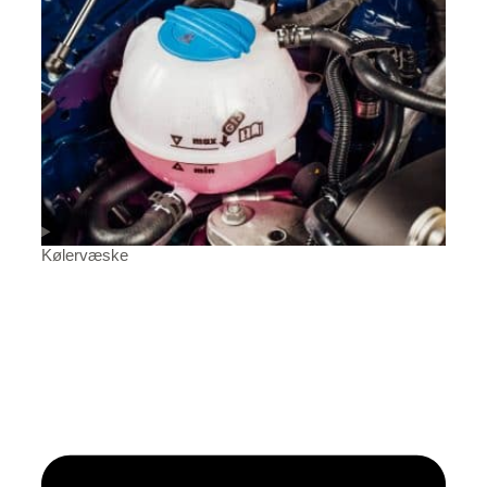
Kølervæske