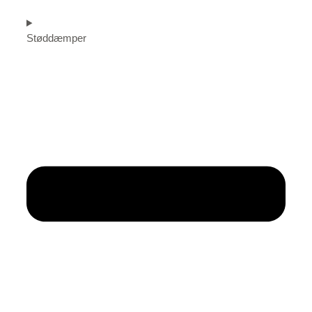
Støddæmper