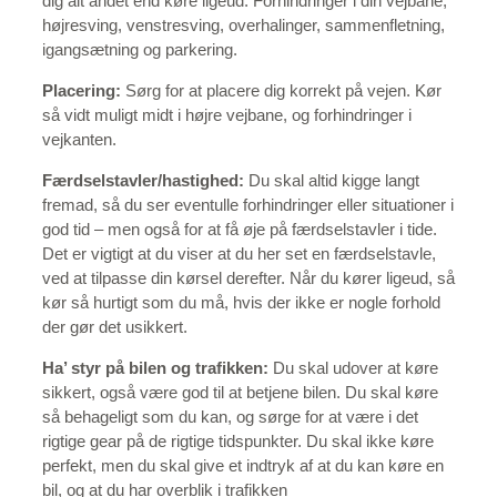
dig alt andet end køre ligeud: Forhindringer i din vejbane,
højresving, venstresving, overhalinger, sammenfletning,
igangsætning og parkering.
Placering:
Sørg for at placere dig korrekt på vejen. Kør
så vidt muligt midt i højre vejbane, og forhindringer i
vejkanten.
Færdselstavler/hastighed:
Du skal altid kigge langt
fremad, så du ser eventulle forhindringer eller situationer i
god tid – men også for at få øje på færdselstavler i tide.
Det er vigtigt at du viser at du her set en færdselstavle,
ved at tilpasse din kørsel derefter. Når du kører ligeud, så
kør så hurtigt som du må, hvis der ikke er nogle forhold
der gør det usikkert.
Ha’ styr på bilen og trafikken:
Du skal udover at køre
sikkert, også være god til at betjene bilen. Du skal køre
så behageligt som du kan, og sørge for at være i det
rigtige gear på de rigtige tidspunkter. Du skal ikke køre
perfekt, men du skal give et indtryk af at du kan køre en
bil, og at du har overblik i trafikken