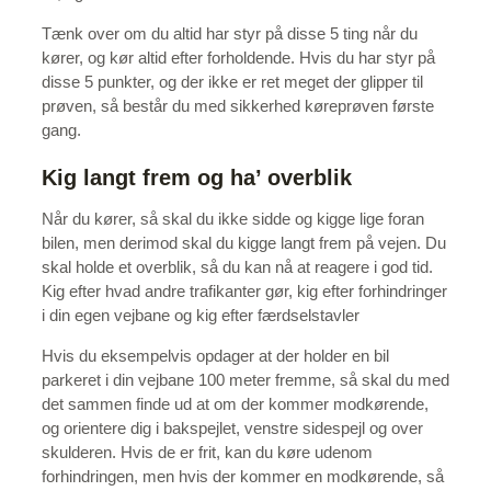
Tænk over om du altid har styr på disse 5 ting når du
kører, og kør altid efter forholdende. Hvis du har styr på
disse 5 punkter, og der ikke er ret meget der glipper til
prøven, så består du med sikkerhed køreprøven første
gang.
Kig langt frem og ha’ overblik
Når du kører, så skal du ikke sidde og kigge lige foran
bilen, men derimod skal du kigge langt frem på vejen. Du
skal holde et overblik, så du kan nå at reagere i god tid.
Kig efter hvad andre trafikanter gør, kig efter forhindringer
i din egen vejbane og kig efter færdselstavler
Hvis du eksempelvis opdager at der holder en bil
parkeret i din vejbane 100 meter fremme, så skal du med
det sammen finde ud at om der kommer modkørende,
og orientere dig i bakspejlet, venstre sidespejl og over
skulderen. Hvis de er frit, kan du køre udenom
forhindringen, men hvis der kommer en modkørende, så