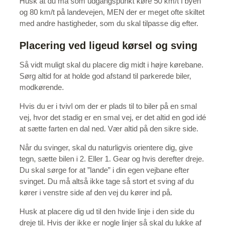
Husk at du må som udgangspunkt køre 50 km/t i byen
og 80 km/t på landevejen, MEN der er meget ofte skiltet
med andre hastigheder, som du skal tilpasse dig efter.
Placering ved ligeud kørsel og sving
Så vidt muligt skal du placere dig midt i højre kørebane.
Sørg altid for at holde god afstand til parkerede biler,
modkørende.
Hvis du er i tvivl om der er plads til to biler på en smal
vej, hvor det stadig er en smal vej, er det altid en god idé
at sætte farten en dal ned. Vær altid på den sikre side.
Når du svinger, skal du naturligvis orientere dig, give
tegn, sætte bilen i 2. Eller 1. Gear og hvis derefter dreje.
Du skal sørge for at ”lande” i din egen vejbane efter
svinget. Du må altså ikke tage så stort et sving af du
kører i venstre side af den vej du kører ind på.
Husk at placere dig ud til den hvide linje i den side du
dreje til. Hvis der ikke er nogle linjer så skal du lukke af